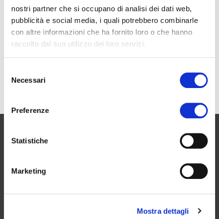
Scegli di
consultare online i tuoi referti
: richiedi il
nostri partner che si occupano di analisi dei dati web,
servizio
al momento dell'accettazione
.
pubblicità e social media, i quali potrebbero combinarle
Un'email ti avviserà non appena il referto sarà
con altre informazioni che ha fornito loro o che hanno
disponibile per la consultazione.
raccolto dal suo utilizzo dei loro servizi.
S
Necessari
e
l
e
Preferenze
z
i
2010 Group Diagnostica Clinica Associata S.C. a r.l.
o
Statistiche
Il Consorzio
n
I Laboratori
e
Le Analisi
Marketing
d
Tecnologia Avanzata
e
SERVIZI
l
Servizi e Obiettivi
Mostra dettagli
c
Referti Online