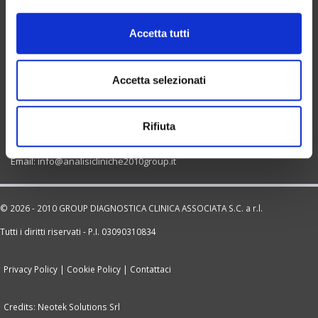
o
Avvisi referto pronto online
n
Contattaci
Accetta tutti
s
ULTIME NEWS
e
CONTATTI
n
Accetta selezionati
2010 Group Diagnostica Clinica Associata S.C. a r.l.
s
Viale della Marina Russa 43, Messina Camaro Inferiore (ME)
o
Rifiuta
Tel. +39 090.673863
Tel. +39 090.2936419
Email: info@analisicliniche2010group.it
©
2026
- 2010 GROUP DIAGNOSTICA CLINICA ASSOCIATA S.C. a r.l.
Tutti i diritti riservati - P.I. 03090310834
Privacy Policy
|
Cookie Policy
|
Contattaci
Credits:
Neotek Solutions Srl